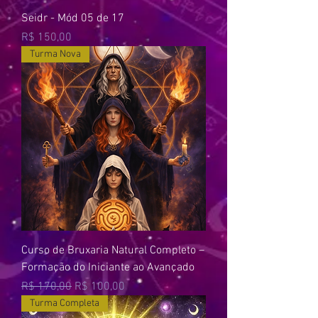
Seidr - Mód 05 de 17
Preço
R$ 150,00
Turma Nova
Curso de Bruxaria Natural Completo –
Formação do Iniciante ao Avançado
Preço normal
Preço promocional
R$ 170,00
R$ 100,00
Turma Completa