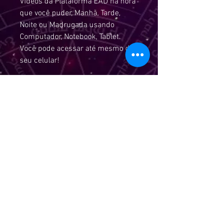
Vídeos da Plataforma EAD na hora
que você puder, Manhã, Tarde,
Noite ou Madrugada usando
Computador, Notebook, Tablet.
Você pode acessar até mesmo do
seu celular!
Tutoria Online.
Você pode esclarecer suas
dúvidas com a professora sempre
que precisar. Tutoria vitalícia
através de WhatsApp.
Certificação Digital.
A certificação dos nossos cursos é
Digital com reconhecimento pela
ABRATH - Associação Brasileira
dos Terapeutas Holísticos.