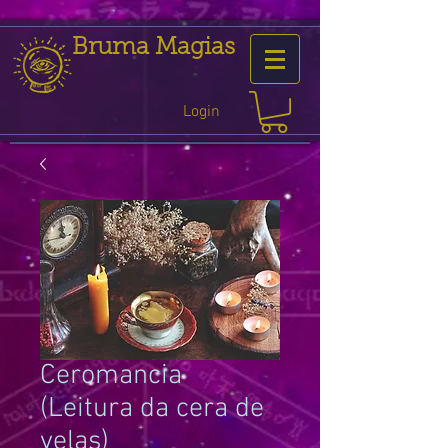
Bruma Magias
Login
Ceromancia
(Leitura da cera de
velas)