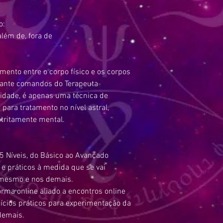
Técnicas Apométricas 
Cirurgias Astrais
Mediunidade
Transdutor
Roteiro para trabalho
Energia Crística
Tipos de Médiuns
Modulação
Prática 1
o:
Vento solar e a limpe
Elementais
Força mental
Técnica de Destruição 
além de, fora de
Orixás
Força Zeta
Tratamento
Planos Astrais
Energia Cósmica
Apometria de Grupo
Energia Psíquica
Apometria Clínica
Energia Bioplasmática
ento entre o corpo físico e os corpos
A Apometria e os egos
Prática 2
iante comandos do Terapeuta
Equipe ideal
idade, é apenas uma técnica de
A importância das prát
ara tratamento no nível astral,
stritamente mental.
 5 N
íveis, do Básico ao Avançado
e práticos à medida que se vai
 mesmo e nos demais.
forma online
aliado a
encontros online
íci
os práticos para experimentação da
demais.