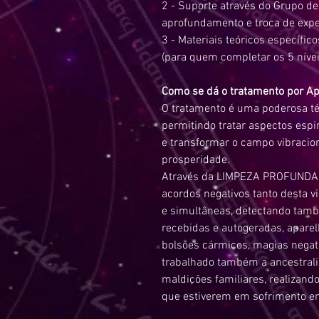
2 - Suporte através do Grupo de
aprofundamento e troca de expe
3 - Materiais teóricos específic
(para quem completar os 5 níveis
Como se dá o tratamento por A
O tratamento é uma poderosa té
permitindo tratar aspectos espir
e transformar o campo vibraciona
prosperidade.
Através da LIMPEZA PROFUNDA se
acordos negativos tanto desta v
e simultâneas, detectando tam
recebidas e autogeradas, apare
bolsões cármicos, magias negat
trabalhado também a ancestrali
maldições familiares, realizan
que estiverem em sofrimento e