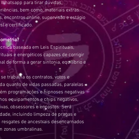
 Whatsapp para tirar dúvidas,
riências, bem como, materiais extras.
os, encontros online, supervisão e
estágio
) e certificado.
pometria?
cnica baseada em Leis Espirituais,
ituais e energéticos capazes de corrigir
l de forma a gerar sintonia, equilíbrio e
 trabalha os contratos, votos e
ida quanto de vidas passadas, paralelas
bém programações e hipnoses negativas
lhos equipamentos e chips negativos,
ivas, obsessores e encostos. Será
dade, incluindo limpeza de pragas e
do resgates de ancestrais desencarnados
m zonas umbralinas.