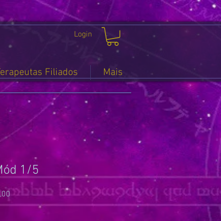
Login
erapeutas Filiados
Mais
Mód 1/5
Preço
,00
promocional