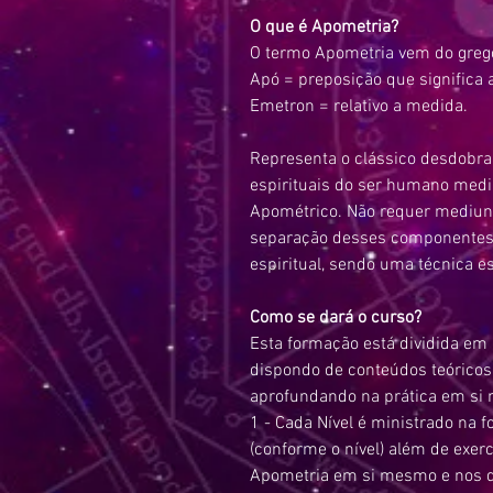
O que é Apometria?
O termo Apometria vem do greg
Apó = preposição que significa 
Emetron = relativo a medida.
Representa o clássico desdobram
espirituais do ser humano med
Apométrico. Não requer mediun
separação desses componentes p
espiritual, sendo uma técnica e
Como se dará o curso?
Esta formação está
dividida em
dispondo de conteúdos teóricos 
aprofundando na prática em si
1 - Cada Nível é ministrado na 
(conforme o nível) além de
exerc
Apometria em si mesmo e nos 